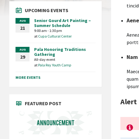
tinci
UPCOMING EVENTS
Aene
Senior Gourd Art Painting –
AUG
Summer Schedule
21
9:00 am - 1:30 pm
Aenea
at
Cupa Cultural Center
portt
Pala Honoring Traditions
AUG
Gathering
Nam
29
All-day event
at
Pala Rey Youth Camp
Maece
MORE EVENTS
quam 
ipsum
Alert
FEATURED POST