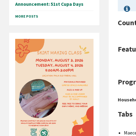
Announcement: 51st Cupa Days
MORE POSTS
Coun
Featu
Progr
Househo
Tabs
Maec