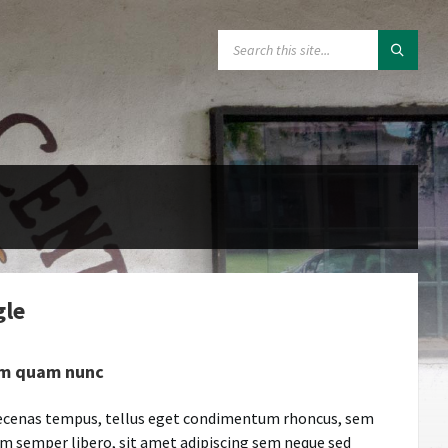
SEARCH:
gle
m quam nunc
cenas tempus, tellus eget condimentum rhoncus, sem
m semper libero, sit amet adipiscing sem neque sed