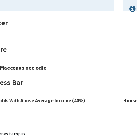
ter
re
Maecenas nec odio
ess Bar
lds With Above Average Income (40%)
House
enas tempus