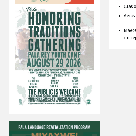
Cras 
Aene
Maece
orci e