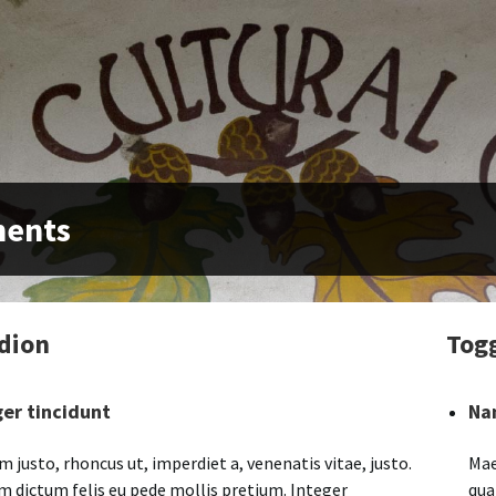
ments
dion
Tog
ger tincidunt
Na
m justo, rhoncus ut, imperdiet a, venenatis vitae, justo.
Mae
m dictum felis eu pede mollis pretium. Integer
qua