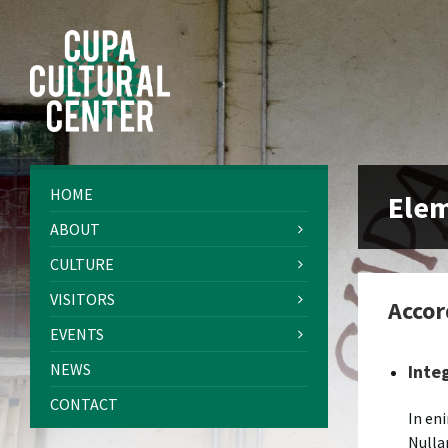
Skip
Skip
Skip
to
to
to
content
left
footer
sidebar
HOME
Ele
ABOUT
CULTURE
VISITORS
Accor
EVENTS
NEWS
Inte
CONTACT
In eni
Nulla